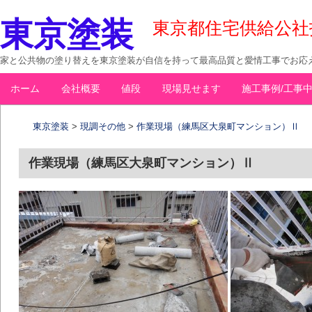
東京塗装
東京都住宅供給公社指定
家と公共物の塗り替えを東京塗装が自信を持って最高品質と愛情工事でお応え
コ
ホーム
会社概要
値段
現場見せます
施工事例/工事
メインメニュー
ン
テ
東京塗装
>
現調その他
>
作業現場（練馬区大泉町マンション）Ⅱ
ン
ツ
作業現場（練馬区大泉町マンション）Ⅱ
へ
移
動