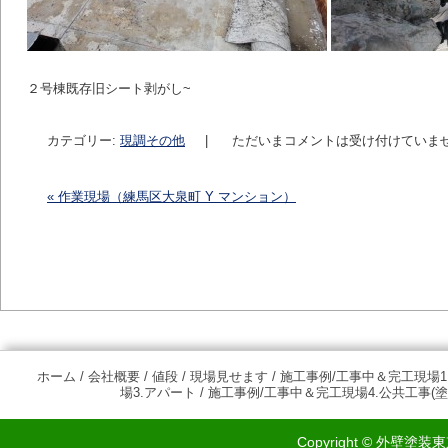
２号棟既存旧シート剥がし~
カテゴリー:
現調その他
|
ただいまコメントは受け付けていま
«
作業現場（練馬区大泉町 Y マンション）
投稿ナビゲーション
ホーム
/
会社概要
/
値段
/
現場見せます
/
施工事例/工事中＆完工現場1
場3.アパート
/
施工事例/工事中＆完工現場4.公共工事(塗
Copyright © 外壁塗装東京