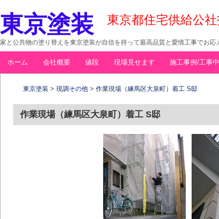
東京塗装
東京都住宅供給公社指定
家と公共物の塗り替えを東京塗装が自信を持って最高品質と愛情工事でお応え
コ
ホーム
会社概要
値段
現場見せます
施工事例/工事
メインメニュー
ン
テ
東京塗装
>
現調その他
>
作業現場（練馬区大泉町）着工 S邸
ン
ツ
作業現場（練馬区大泉町）着工 S邸
へ
移
動