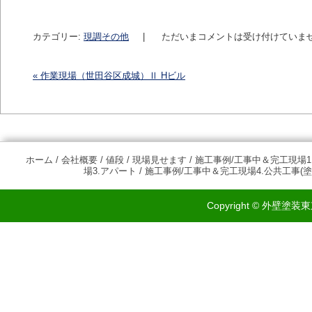
カテゴリー:
現調その他
|
ただいまコメントは受け付けていま
«
作業現場（世田谷区成城）Ⅱ Hビル
投稿ナビゲーション
ホーム
/
会社概要
/
値段
/
現場見せます
/
施工事例/工事中＆完工現場1
場3.アパート
/
施工事例/工事中＆完工現場4.公共工事(塗
Copyright © 外壁塗装東京