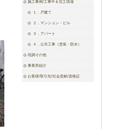
施工事例/工事中＆完工現場
１．戸建て
２．マンション・ビル
３．アパート
４．公共工事（塗装・防水）
現調その他
事業所紹介
お客様/取引先/社会貢献/資格証