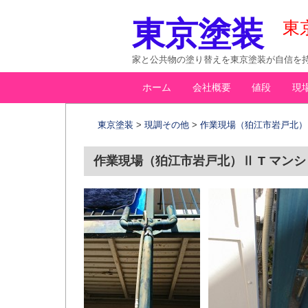
東京塗装
東
家と公共物の塗り替えを東京塗装が自信を持
コ
ホーム
会社概要
値段
現
メインメニュー
ン
テ
東京塗装
>
現調その他
>
作業現場（狛江市岩戸北）
ン
ツ
作業現場（狛江市岩戸北）Ⅱ T マン
へ
移
動