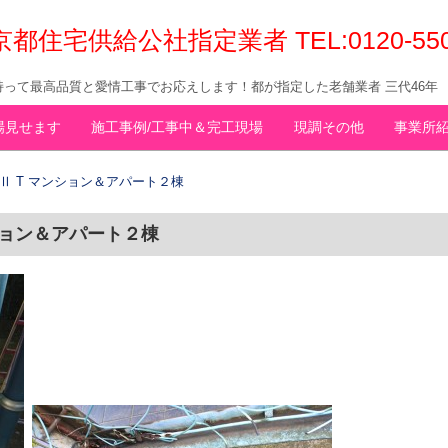
京都住宅供給公社指定業者 TEL:0120-5
って最高品質と愛情工事でお応えします！都が指定した老舗業者 三代46年
場見せます
施工事例/工事中＆完工現場
現調その他
事業所
Ⅱ T マンション＆アパート２棟
ション＆アパート２棟