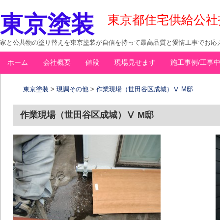
東京塗装
東京都住宅供給公社指定
家と公共物の塗り替えを東京塗装が自信を持って最高品質と愛情工事でお応え
コ
ホーム
会社概要
値段
現場見せます
施工事例/工事
メインメニュー
ン
テ
東京塗装
>
現調その他
>
作業現場（世田谷区成城）Ⅴ M邸
ン
ツ
作業現場（世田谷区成城）Ⅴ M邸
へ
移
動