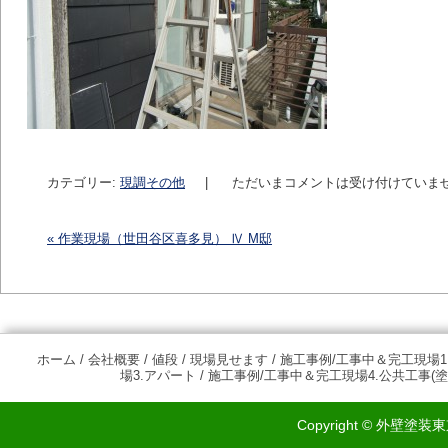
カテゴリー:
現調その他
|
ただいまコメントは受け付けていま
«
作業現場（世田谷区喜多見） Ⅳ M邸
投稿ナビゲーション
ホーム
/
会社概要
/
値段
/
現場見せます
/
施工事例/工事中＆完工現場1
場3.アパート
/
施工事例/工事中＆完工現場4.公共工事(塗
Copyright © 外壁塗装東京