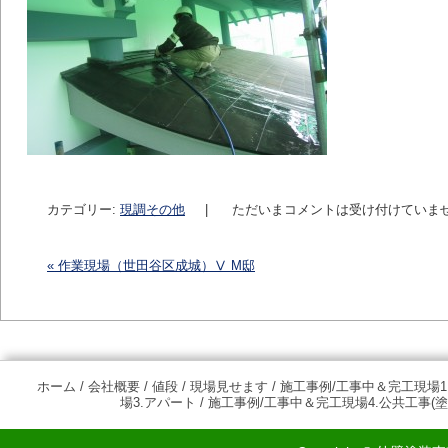
カテゴリー:
現調その他
|
ただいまコメントは受け付けていま
«
作業現場（世田谷区成城）Ⅴ M邸
投稿ナビゲーション
ホーム
/
会社概要
/
値段
/
現場見せます
/
施工事例/工事中＆完工現場1
場3.アパート
/
施工事例/工事中＆完工現場4.公共工事(塗