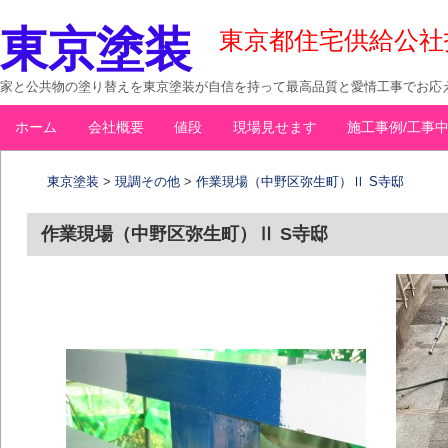
東京塗装
東京都住宅供給公社指定
家と公共物の塗り替えを東京塗装が自信を持って最高品質と愛情工事でお応え
コ
ホーム
会社概要
値段
現場見せます
施工事例/工事
メインメニュー
ン
テ
東京塗装
>
現調その他
>
作業現場（中野区弥生町）Ⅱ S寺邸
ン
ツ
作業現場（中野区弥生町）Ⅱ S寺邸
へ
移
動