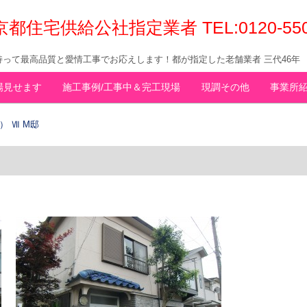
京都住宅供給公社指定業者 TEL:0120-5
って最高品質と愛情工事でお応えします！都が指定した老舗業者 三代46年
場見せます
施工事例/工事中＆完工現場
現調その他
事業所
 Ⅶ M邸