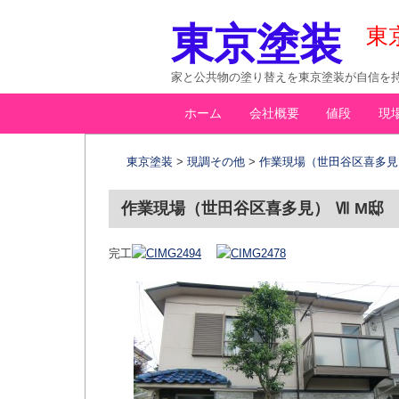
東京塗装
東
家と公共物の塗り替えを東京塗装が自信を持
コ
ホーム
会社概要
値段
現
メインメニュー
ン
テ
東京塗装
>
現調その他
>
作業現場（世田谷区喜多見）
ン
ツ
作業現場（世田谷区喜多見） Ⅶ M邸
へ
移
完工
動