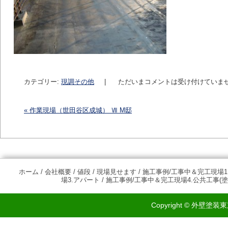
カテゴリー:
現調その他
|
ただいまコメントは受け付けていま
«
作業現場（世田谷区成城） Ⅶ M邸
投稿ナビゲーション
ホーム
/
会社概要
/
値段
/
現場見せます
/
施工事例/工事中＆完工現場1
場3.アパート
/
施工事例/工事中＆完工現場4.公共工事(塗
Copyright © 外壁塗装東京