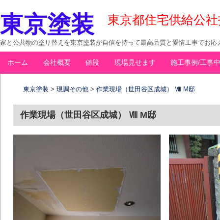
東京塗装
東京都住宅供給公社指定
家と公共物の塗り替えを東京塗装が自信を持って最高品質と愛情工事でお応え
コ
ホーム
会社概要
値段
現場見せます
施工事例/工事
メインメニュー
ン
テ
東京塗装
>
現調その他
>
作業現場（世田谷区成城） Ⅷ M邸
ン
ツ
作業現場（世田谷区成城） Ⅷ M邸
へ
移
動