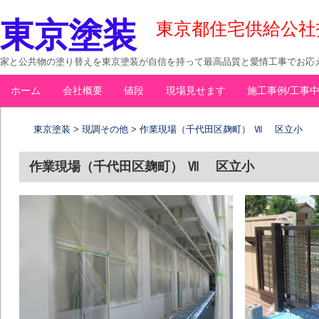
東京塗装
東京都住宅供給公社指定
家と公共物の塗り替えを東京塗装が自信を持って最高品質と愛情工事でお応え
コ
ホーム
会社概要
値段
現場見せます
施工事例/工事
メインメニュー
ン
テ
東京塗装
>
現調その他
>
作業現場（千代田区麹町） Ⅶ 区立小
ン
ツ
作業現場（千代田区麹町） Ⅶ 区立小
へ
移
動