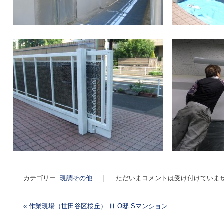
カテゴリー:
現調その他
|
ただいまコメントは受け付けていま
«
作業現場（世田谷区桜丘） Ⅲ O邸 Sマンション
投稿ナビゲーション