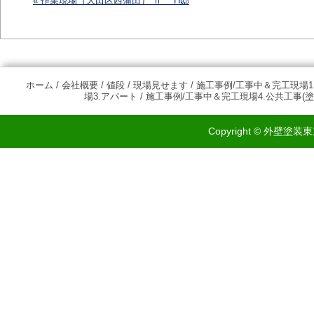
«
作業現場（大田区西蒲田） Ⅱ H邸
投稿ナビゲーション
ホーム
/
会社概要
/
値段
/
現場見せます
/
施工事例/工事中＆完工現場1
場3.アパート
/
施工事例/工事中＆完工現場4.公共工事(塗
Copyright © 外壁塗装東京