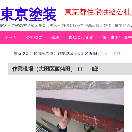
東京塗装
東京都住宅供給公社指定
家と公共物の塗り替えを東京塗装が自信を持って最高品質と愛情工事でお応え
コ
ホーム
会社概要
値段
現場見せます
施工事例/工事
メインメニュー
ン
テ
東京塗装
>
現調その他
>
作業現場（大田区西蒲田） Ⅲ H邸
ン
ツ
作業現場（大田区西蒲田） Ⅲ H邸
へ
移
動