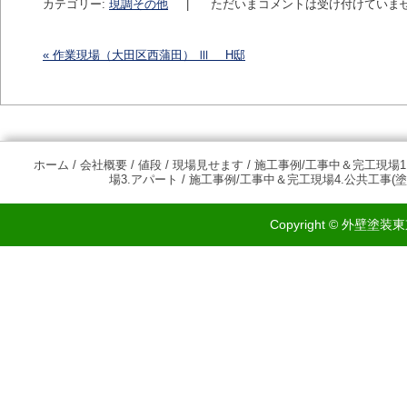
カテゴリー:
現調その他
|
ただいまコメントは受け付けていま
«
作業現場（大田区西蒲田） Ⅲ H邸
投稿ナビゲーション
ホーム
/
会社概要
/
値段
/
現場見せます
/
施工事例/工事中＆完工現場1
場3.アパート
/
施工事例/工事中＆完工現場4.公共工事(塗
Copyright © 外壁塗装東京