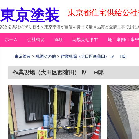
東京塗装
東京都住宅供給公社指定
家と公共物の塗り替えを東京塗装が自信を持って最高品質と愛情工事でお応え
コ
ホーム
会社概要
値段
現場見せます
施工事例/工事
メインメニュー
ン
テ
東京塗装
>
現調その他
>
作業現場（大田区西蒲田） Ⅳ H邸
ン
ツ
作業現場（大田区西蒲田） Ⅳ H邸
へ
移
動