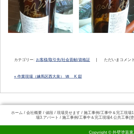
カテゴリー:
お客様/取引先/社会貢献/資格証
|
ただいまコメン
«
作業現場（練馬区西大泉） Ⅷ K 邸
投稿ナビゲーション
ホーム
/
会社概要
/
値段
/
現場見せます
/
施工事例/工事中＆完工現場1
場3.アパート
/
施工事例/工事中＆完工現場4.公共工事(塗
Copyright © 外壁塗装東京