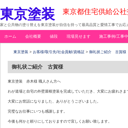
東京塗装
東京都住宅供給公社指定
家と公共物の塗り替えを東京塗装が自信を持って最高品質と愛情工事でお応え
コ
ホーム
会社概要
値段
現場見せます
施工事例/工事
メインメニュー
ン
テ
東京塗装
>
お客様/取引先/社会貢献/資格証
>
御礼状ご紹介 古賀様
ン
ツ
御礼状ご紹介 古賀様
へ
移
東京塗装 赤木様 職人さん方へ
動
わが道場と自宅の外壁屋根塗装を完成していただき、大変にお疲れさま
大変にお世話になりました、ありがとうございました。
完璧なお仕事にいつも感謝します。
今後も何かと頼りにしておりますので宜しくお願い致します。